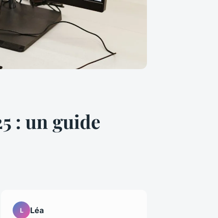
5 : un guide
Léa
L