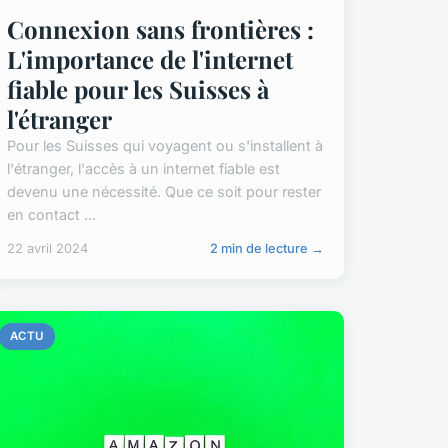
Connexion sans frontières :
L'importance de l'internet
fiable pour les Suisses à
l'étranger
Pour les Suisses qui voyagent ou s'installent à
l'étranger, l'accès à un internet fiable est
devenu une nécessité. Que ce soit pour rester
en contact ...
22 avril 2024
2 min de lecture →
ACTU