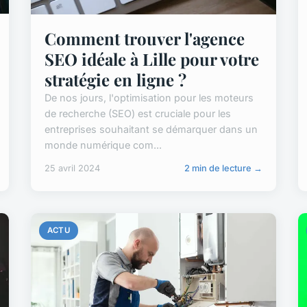
Comment trouver l'agence
SEO idéale à Lille pour votre
stratégie en ligne ?
De nos jours, l'optimisation pour les moteurs
de recherche (SEO) est cruciale pour les
entreprises souhaitant se démarquer dans un
monde numérique com...
25 avril 2024
2 min de lecture →
ACTU