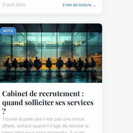
17 avril 2024
2 min de lecture →
ACTU
Cabinet de recrutement :
quand solliciter ses services
?
Trouver la perle rare n'est pas une mince
affaire, surtout quand il s'agit de recruter le
talent idéal pour votre entreprise. À quels