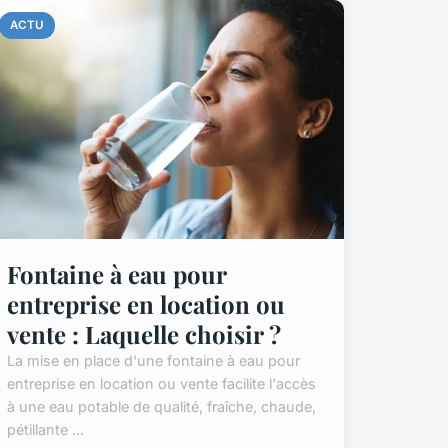
ACTU
Fontaine à eau pour
entreprise en location ou
vente : Laquelle choisir ?
La mise en place d'une fontaine à eau pour
entreprise en location ou vente facilite l'accès
à une eau potable de qualité, fraîche, chaude,
pétillante ...