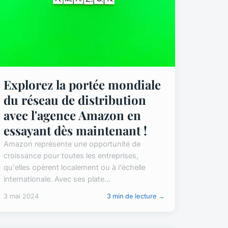
Explorez la portée mondiale
du réseau de distribution
avec l'agence Amazon en
essayant dès maintenant !
Amazon représente une opportunité de
croissance pour toutes les entreprises,
qu'elles opèrent localement ou à l'échelle
internationale. Avec ses plate...
3 mai 2024
3 min de lecture →