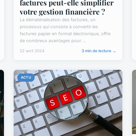
factures peut-elle simplifier
votre gestion financière ?
La dématérialisation des factures, un
processus qui consiste à convertir les
factures papier en format électronique, offre
de nombreux avantages pour ...
22 avril 2024
3 min de lecture →
ACTU