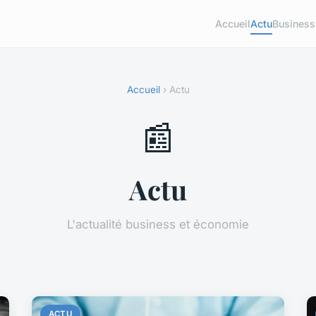
Accueil
Actu
Business
Accueil
› Actu
📰
Actu
L'actualité business et économie
ACTU