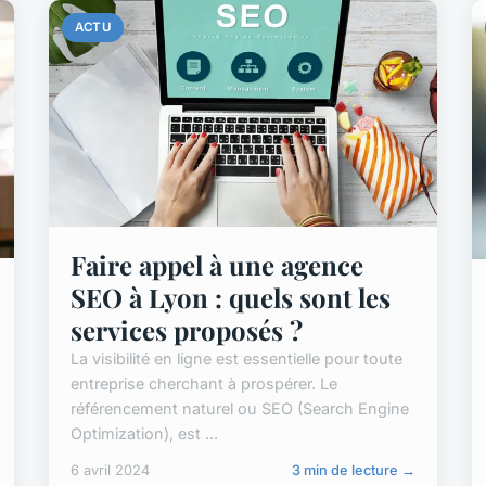
ACTU
Faire appel à une agence
SEO à Lyon : quels sont les
services proposés ?
La visibilité en ligne est essentielle pour toute
entreprise cherchant à prospérer. Le
référencement naturel ou SEO (Search Engine
Optimization), est ...
6 avril 2024
3 min de lecture →