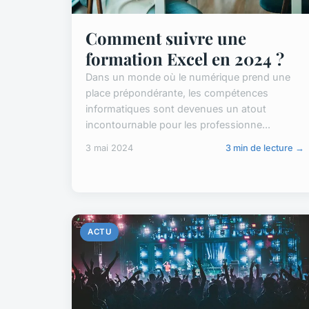
Comment suivre une
formation Excel en 2024 ?
Dans un monde où le numérique prend une
place prépondérante, les compétences
informatiques sont devenues un atout
incontournable pour les professionne...
3 mai 2024
3 min de lecture →
ACTU