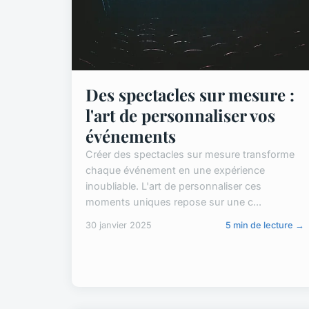
Des spectacles sur mesure :
l'art de personnaliser vos
événements
Créer des spectacles sur mesure transforme
chaque événement en une expérience
inoubliable. L'art de personnaliser ces
moments uniques repose sur une c...
30 janvier 2025
5 min de lecture →