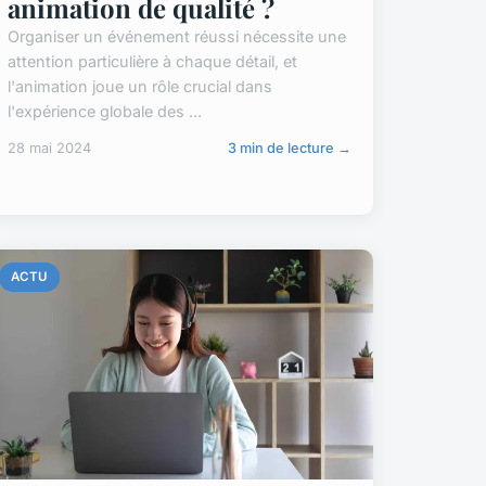
animation de qualité ?
Organiser un événement réussi nécessite une
attention particulière à chaque détail, et
l'animation joue un rôle crucial dans
l'expérience globale des ...
28 mai 2024
3 min de lecture →
ACTU