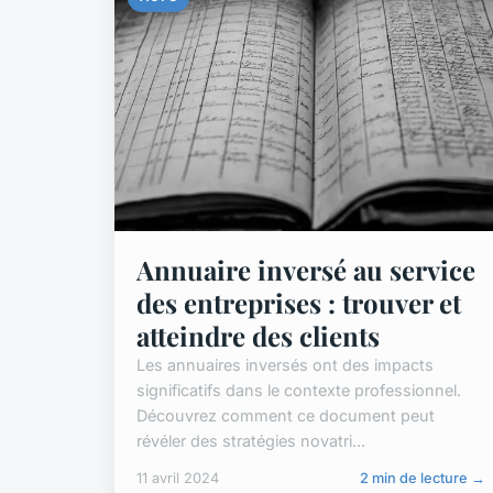
Annuaire inversé au service
des entreprises : trouver et
atteindre des clients
Les annuaires inversés ont des impacts
significatifs dans le contexte professionnel.
Découvrez comment ce document peut
révéler des stratégies novatri...
11 avril 2024
2 min de lecture →