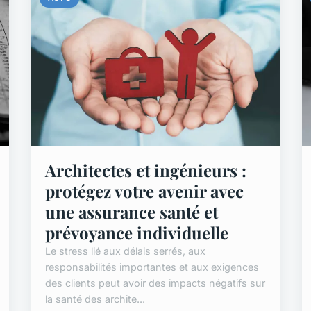
Architectes et ingénieurs :
protégez votre avenir avec
une assurance santé et
prévoyance individuelle
Le stress lié aux délais serrés, aux
responsabilités importantes et aux exigences
des clients peut avoir des impacts négatifs sur
la santé des archite...