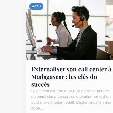
ACTU
Externaliser son call center à
Madagascar : les clés du
succès
La gestion externe de la relation client permet
de bénéficier d'un service opérationnel et d'un
coût d'exploitation réduit. L'externalisation des
appe...