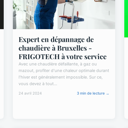
Expert en dépannage de
chaudière à Bruxelles -
FRIGOTECH à votre service
Avec une chaudière défaillante, à gaz ou
mazout, profiter d'une chaleur optimale durant
l'hiver est généralement impossible. Sur ce,
vous devez à tout...
24 avril 2024
3 min de lecture →