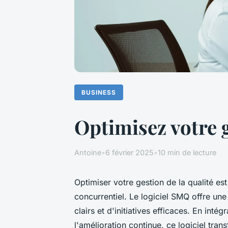
BUSINESS
Optimisez votre g
Antoine
•
6 février 2025
•
10 min de lecture
Optimiser votre gestion de la qualité e
concurrentiel. Le logiciel SMQ offre une s
clairs et d'initiatives efficaces. En inté
l'amélioration continue, ce logiciel tran