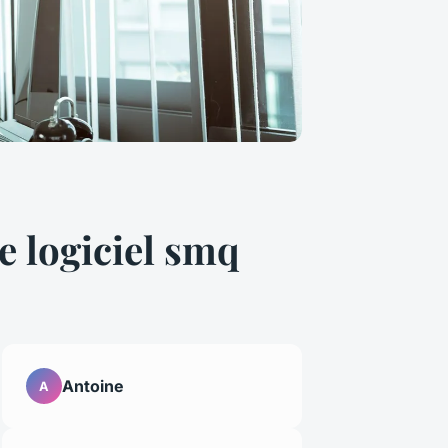
le logiciel smq
Antoine
A