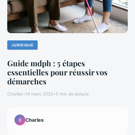
JURIDIQUE
Guide mdph : 5 étapes
essentielles pour réussir vos
démarches
Charles
•
14 mars 2025
•
5 min de lecture
Charles
C