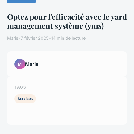
Optez pour l'efficacité avec le yard
management système (yms)
Marie
•
7 février 2025
•
14 min de lecture
Marie
M
TAGS
Services