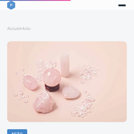
Accueil
›
Actu
ACTU