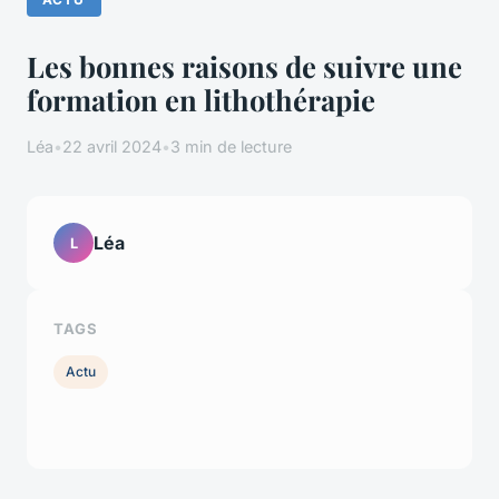
Les bonnes raisons de suivre une
formation en lithothérapie
Léa
•
22 avril 2024
•
3 min de lecture
Léa
L
TAGS
Actu