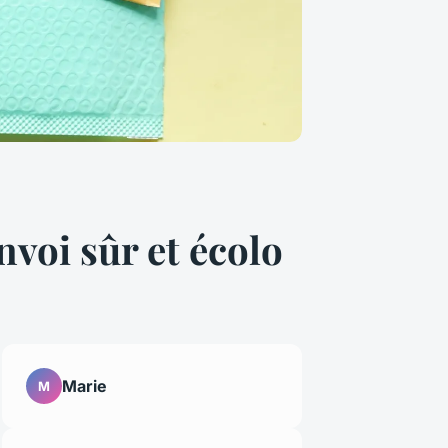
voi sûr et écolo
Marie
M