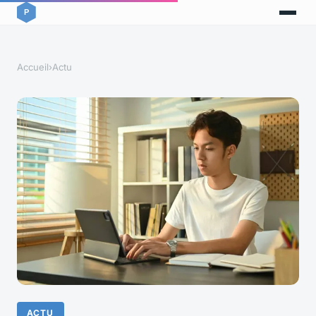
Accueil
›
Actu
ACTU