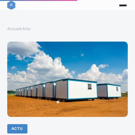
Accueil
›
Actu
ACTU