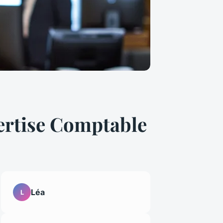
ertise Comptable
Léa
L