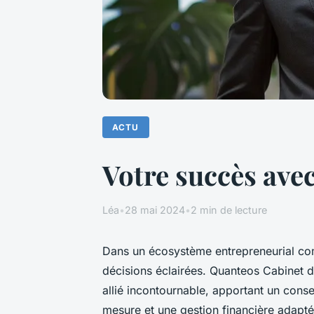
ACTU
Votre succès ave
Léa
•
28 mai 2024
•
2 min de lecture
Dans un écosystème entrepreneurial com
décisions éclairées. Quanteos Cabinet 
allié incontournable, apportant un conse
mesure et une gestion financière adapt