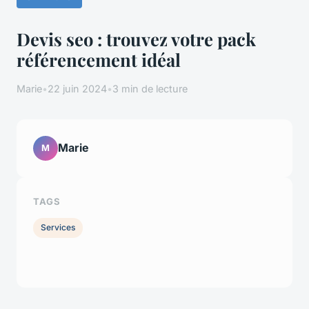
Devis seo : trouvez votre pack
référencement idéal
Marie
•
22 juin 2024
•
3 min de lecture
Marie
M
TAGS
Services