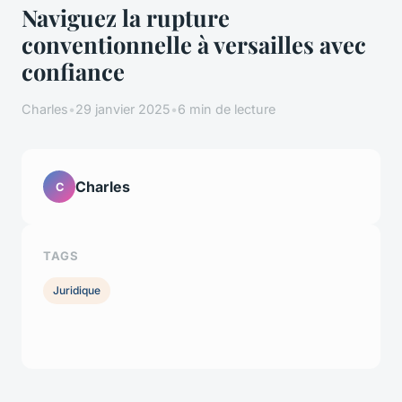
Naviguez la rupture
conventionnelle à versailles avec
confiance
Charles
•
29 janvier 2025
•
6 min de lecture
Charles
C
TAGS
Juridique