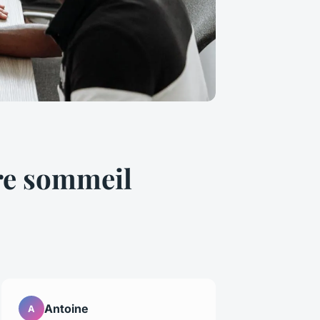
tre sommeil
Antoine
A