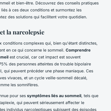
mmeil et bien-être. Découvrez des conseils pratiques
 liés à ces deux conditions et surmontez les
ez des solutions qui facilitent votre quotidien.
 et la narcolepsie
 conditions complexes qui, bien qu'étant distinctes,
ent en ce qui concerne le sommeil.
Comprendre
mmeil
est crucial, car cet impact est souvent
n 75% des personnes atteintes de trouble bipolaire
il, qui peuvent précéder une phase maniaque. Ces
êves vivaces, et un cycle veille-sommeil décalé,
omme les somnifères.
connue pour ses
symptômes liés au sommeil
, tels que
taplexie, qui peuvent sérieusement affecter le
es individus narcoleptiques subissent des épisodes