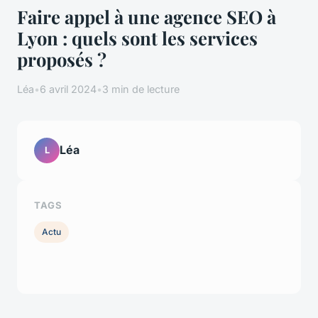
Faire appel à une agence SEO à
Lyon : quels sont les services
proposés ?
Léa
•
6 avril 2024
•
3 min de lecture
Léa
L
TAGS
Actu