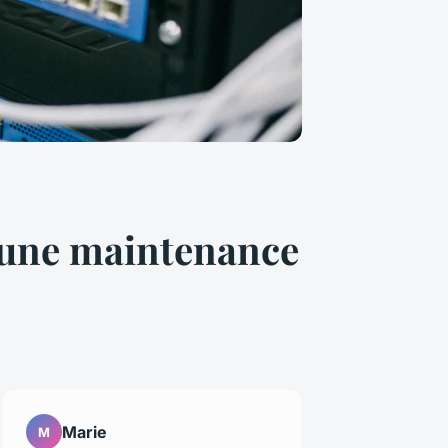
c une maintenance
Marie
M